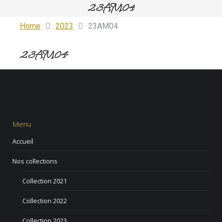
23AM04
Vous êtes ici :
Vous êtes ici :
Home
2023
23AM04
23AM04
Menu
Accueil
Nos collections
Collection 2021
Collection 2022
Collection 2023