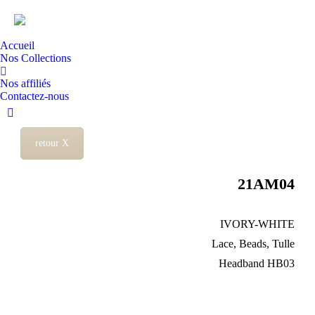
Accueil
Nos Collections
Recherche
Nos affiliés
:
Contactez-nous
Instagram
page
retour X
opens
in
21AM04
new
window
IVORY-WHITE
Lace, Beads, Tulle
Headband HB03