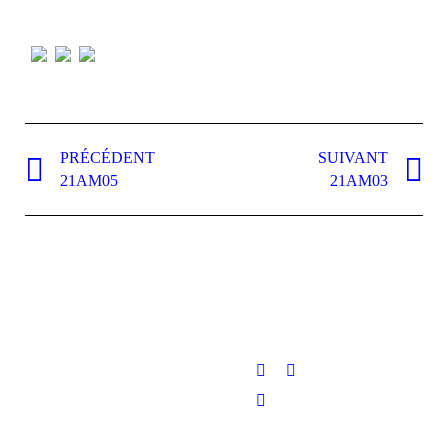
Navigation
de
PRÉCÉDENT
SUIVANT
Onglet
Projets
21AM05
21AM03
commentaire
précédent
similaires