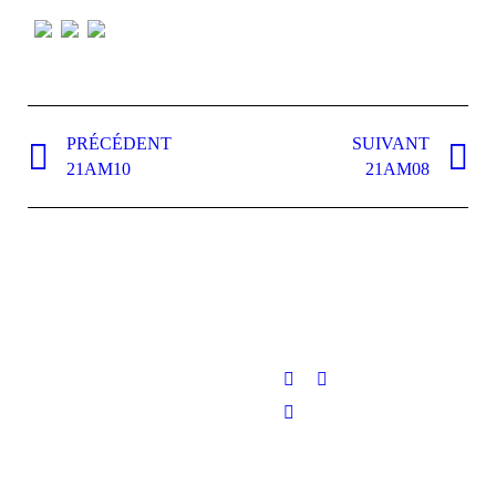
Navigation
de
PRÉCÉDENT
SUIVANT
Onglet
Projets
21AM10
21AM08
commentaire
précédent
similaires