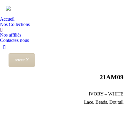
Accueil
Nos Collections
Recherche
Nos affiliés
:
Contactez-nous
Instagram
page
retour X
opens
in
21AM09
new
window
IVORY – WHITE
Lace, Beads, Dot tull